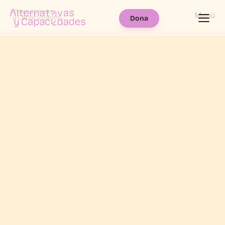
Menú
Dona