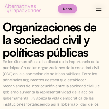
Menú
Dona
Organizaciones de 
la sociedad civil y 
políticas públicas
En los últimos años se ha discutido la importancia de la 
participación de las organizaciones de la sociedad civil 
(OSC) en la elaboración de políticas públicas. Entre los 
principales argumentos destaca que establecer 
mecanismos de interlocución entre la sociedad civil y el 
gobierno aumenta la representatividad de la acción 
gubernamental y vigoriza la vida democrática de las 
instituciones fortaleciendo así la gobernabilidad de los 