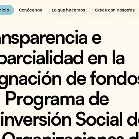
nicio
Conócenos
Lo que hacemos
Crece con nosotras
Conócenos
Programas
Recur
nsparencia e 
arcialidad en la 
ignación de fondos
l Programa de 
nversión Social d
 Organizaciones d