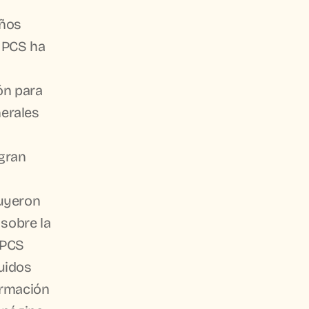
 PCS ha 
erales 
uyeron 
sobre la 
PCS 
idos 
rmación 