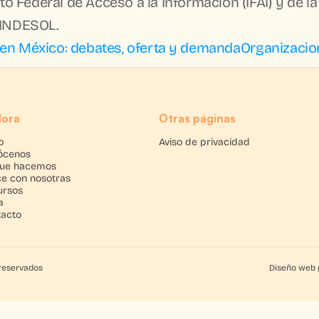
uto Federal de Acceso a la Información (IFAI) y de la
 INDESOL.
SC en México: debates, oferta y demanda
Organizacion
lora
Otras páginas
o
Aviso de privacidad
ócenos
que hacemos
e con nosotras
ursos
a
tacto
 reservados
Diseño web