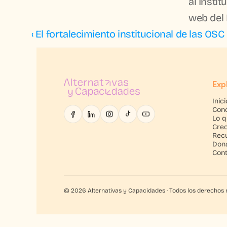
al Instit
web del
‹ El fortalecimiento institucional de las O
Exp
Inici
Con
Lo 
Crec
Rec
Don
Con
© 2026 Alternativas y Capacidades · Todos los derechos