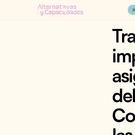
I
Tra
imp
as
de
Coi
las