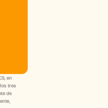
S, en 
los tres 
te de 
nte, 