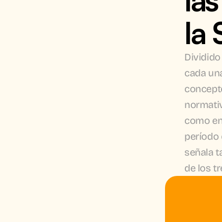
la 
Dividido
cada una 
concepto
normativ
como en 
período 
señala t
de los t