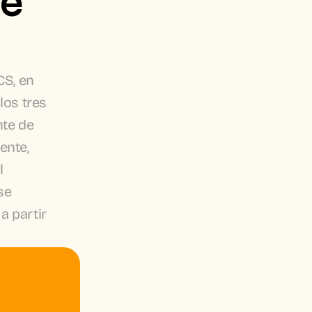
S, en 
los tres 
te de 
nte, 
 
e 
 partir 