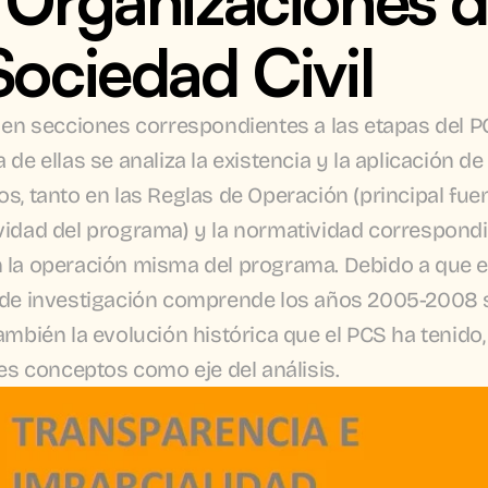
Sociedad Civil
 en secciones correspondientes a las etapas del PC
de ellas se analiza la existencia y la aplicación de 
s, tanto en las Reglas de Operación (principal fuen
idad del programa) y la normatividad correspondie
la operación misma del programa. Debido a que el
de investigación comprende los años 2005-2008 s
ambién la evolución histórica que el PCS ha tenido, a
res conceptos como eje del análisis.