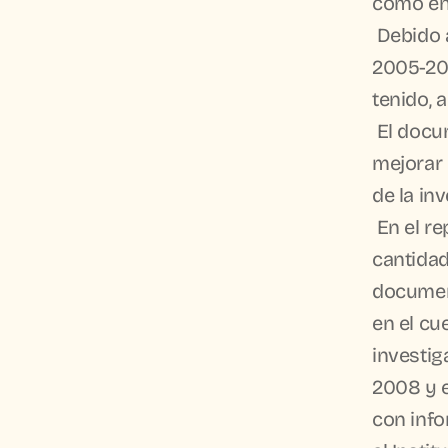
como en
 Debido a que el período de investigación comprende los años 
2005-200
tenido, 
 El documento presenta sugerencias al final de cada sección para 
mejorar 
de la in
 En el reporte se hace referencia a anexos, que debido a la gran 
cantidad
document
en el cu
investig
2008 y e
con info