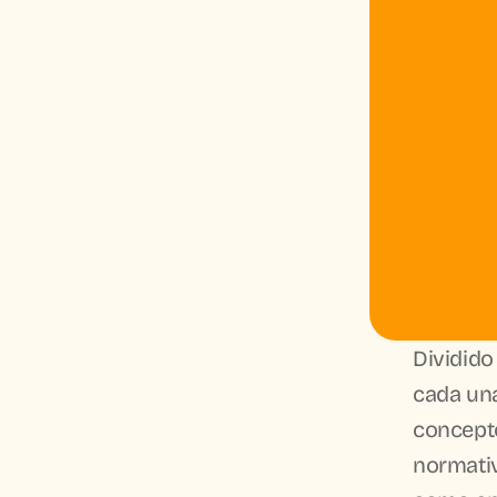
Dividido
cada una 
concepto
normativ