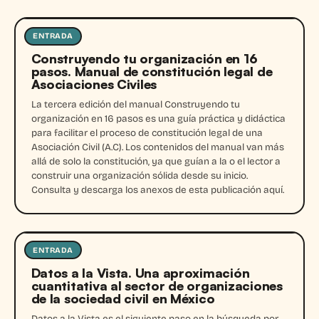
ENTRADA
Entrada
Construyendo tu organización en 16
pasos. Manual de constitución legal de
Asociaciones Civiles
La tercera edición del manual Construyendo tu
organización en 16 pasos es una guía práctica y didáctica
para facilitar el proceso de constitución legal de una
Asociación Civil (A.C). Los contenidos del manual van más
allá de solo la constitución, ya que guían a la o el lector a
construir una organización sólida desde su inicio.
Consulta y descarga los anexos de esta publicación aquí.
ENTRADA
Entrada
Datos a la Vista. Una aproximación
cuantitativa al sector de organizaciones
de la sociedad civil en México
Datos a la Vista es el siguiente paso en la búsqueda por